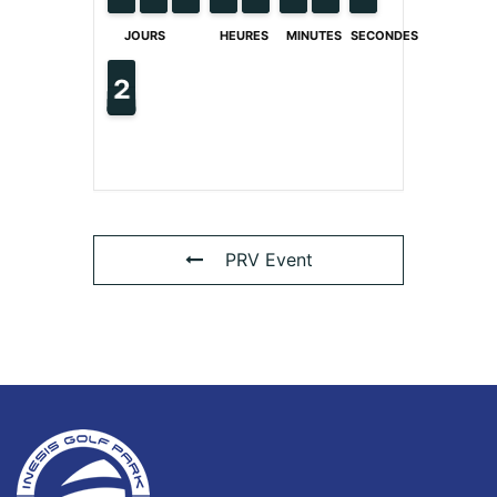
JOURS
HEURES
MINUTES
SECONDES
2
1
2
PRV Event