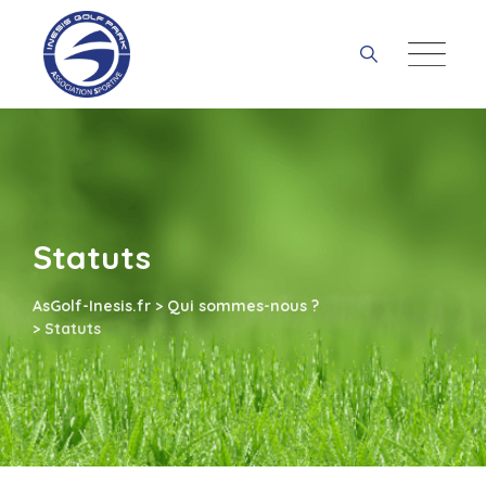
Skip
to
content
Statuts
AsGolf-Inesis.fr
>
Qui sommes-nous ?
>
Statuts