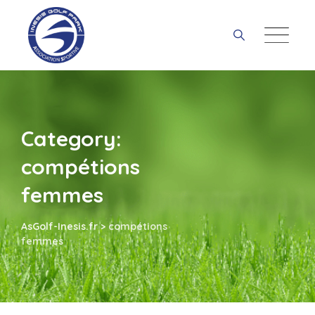
Skip
to
content
Category:
compétions
femmes
AsGolf-Inesis.fr
>
compétions
femmes