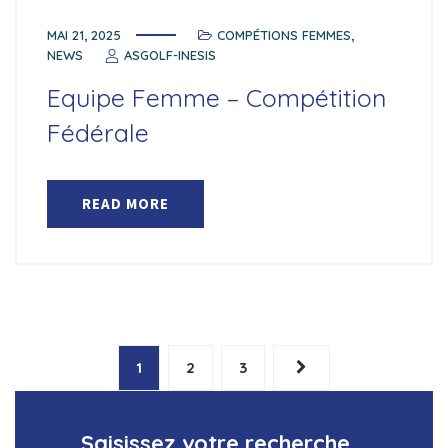
MAI 21, 2025
COMPÉTIONS FEMMES
,
NEWS
ASGOLF-INESIS
Equipe Femme – Compétition
Fédérale
READ MORE
Pagination
1
2
3
des
publications
Saisissez votre recherche