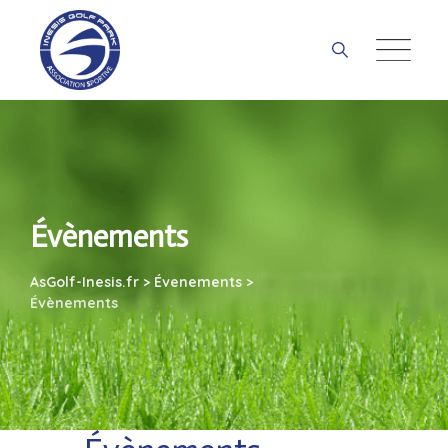
Skip
to
content
Évènements
AsGolf-Inesis.fr
>
Évenements
>
Évènements