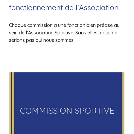
fonctionnement de l'Association.
Chaque commission à une fonction bien précise au
sein de l’Association Sportive. Sans elles, nous ne
serions pas qui nous sommes.
Damien Masquelier
Je suis le responsable de cette commission.
COMMISSION SPORTIVE
VENEZ DÉCOUVRIR NOS ACTIONS