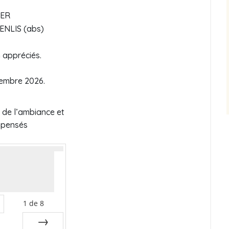
IER
ENLIS (abs)
n appréciés.
tembre 2026.
 de l’ambiance et
mpensés
1
de
8