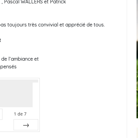
 , Pascal WALLERS et Patrick
pas toujours très convivial et apprécié de tous.
t
 de l’ambiance et
mpensés
1
de
7
Suiv.