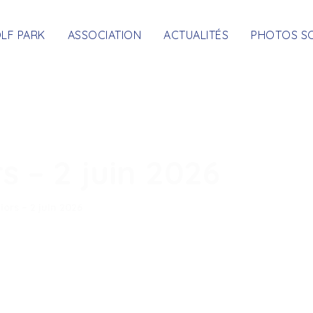
OLF PARK
ASSOCIATION
ACTUALITÉS
PHOTOS S
s – 2 juin 2026
iors – 2 juin 2026