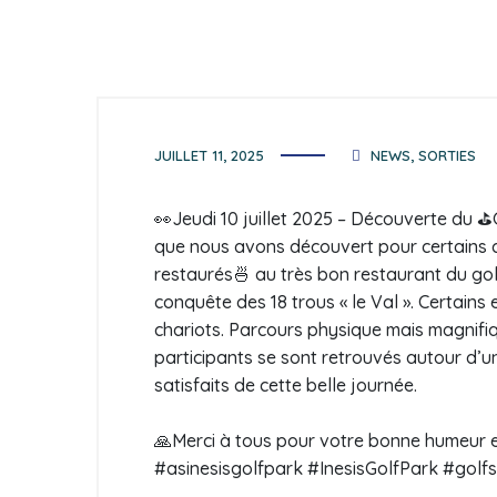
JUILLET 11, 2025
NEWS
,
SORTIES
👀
Jeudi 10 juillet 2025 – Découverte du
⛳️
que nous avons découvert pour certains c
restaurés
🍜
au très bon restaurant du gol
conquête des 18 trous « le Val ». Certains
chariots. Parcours physique mais magnifiqu
participants se sont retrouvés autour d’
satisfaits de cette belle journée.
🙏
Merci à tous pour votre bonne humeur 
#asinesisgolfpark #InesisGolfPark #golf