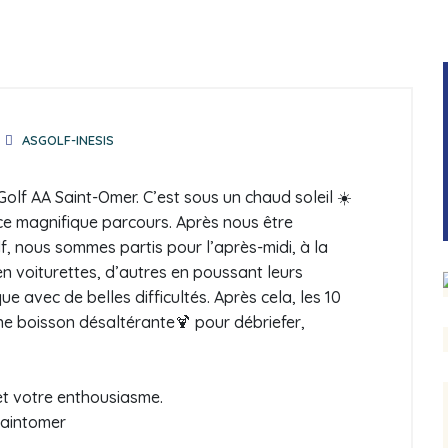
ASGOLF-INESIS
Golf AA Saint-Omer. C’est sous un chaud soleil
☀️
e magnifique parcours. Après nous être
f, nous sommes partis pour l’après-midi, à la
 en voiturettes, d’autres en poussant leurs
e avec de belles difficultés. Après cela, les 10
une boisson désaltérante
🍹
pour débriefer,
et votre enthousiasme.
saintomer