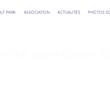
OLF PARK
ASSOCIATION
ACTUALITÉS
PHOTOS S
e l’AA Saint Omer- 1
t Omer- 10 juillet 2025