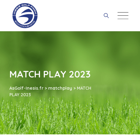
Skip
to
content
MATCH PLAY 2023
AsGolf-Inesis.fr
>
matchplay
>
MATCH
PLAY 2023