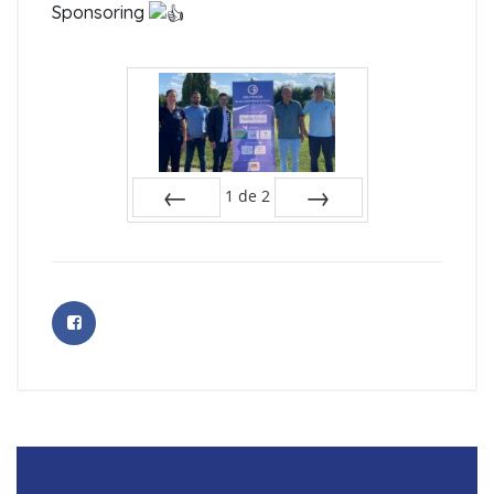
Sponsoring
1
de
2
Préc
Suiv.