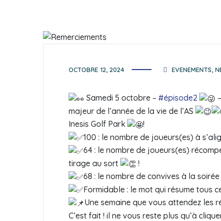
OCTOBRE 12, 2024
EVENEMENTS
,
N
Samedi 5 octobre –
#épisode2
–
majeur de l’année de la vie de l’AS
Inesis Golf Park
!
100 : le nombre de joueurs(es) à s’al
64 : le nombre de joueurs(es) récompe
tirage au sort
!
68 : le nombre de convives à la soiré
Formidable : le mot qui résume tous c
Une semaine que vous attendez les rés
C’est fait ! il ne vous reste plus qu’à cliquer