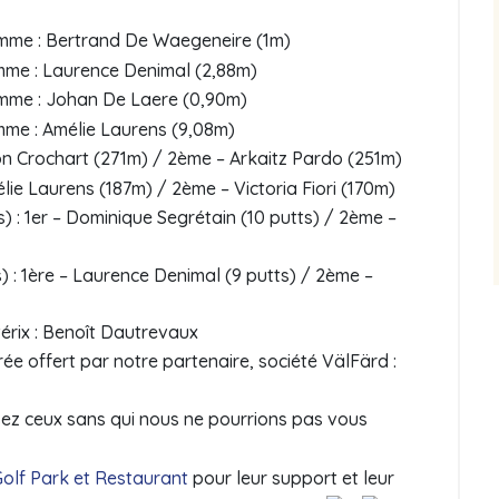
omme : Bertrand De Waegeneire (1m)
mme : Laurence Denimal (2,88m)
omme : Johan De Laere (0,90m)
mme : Amélie Laurens (9,08m)
n Crochart (271m) / 2ème – Arkaitz Pardo (251m)
ie Laurens (187m) / 2ème – Victoria Fiori (170m)
 : 1er – Dominique Segrétain (10 putts) / 2ème –
 : 1ère – Laurence Denimal (9 putts) / 2ème –
rix : Benoît Dautrevaux
ée offert par notre partenaire, société VälFärd :
sez ceux sans qui nous ne pourrions pas vous
Golf Park et Restaurant
pour leur support et leur