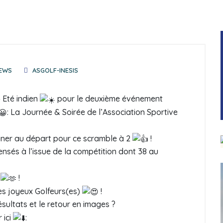
EWS
ASGOLF-INESIS
 Eté indien
pour le deuxième événement
: La Journée & Soirée de l’Association Sportive
igner au départ pour ce scramble à 2
!
nsés à l’issue de la compétition dont 38 au
e
!
es joyeux Golfeurs(es)
!
ultats et le retour en images ?
 ici
: