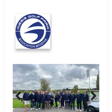
Previ
Next
ous