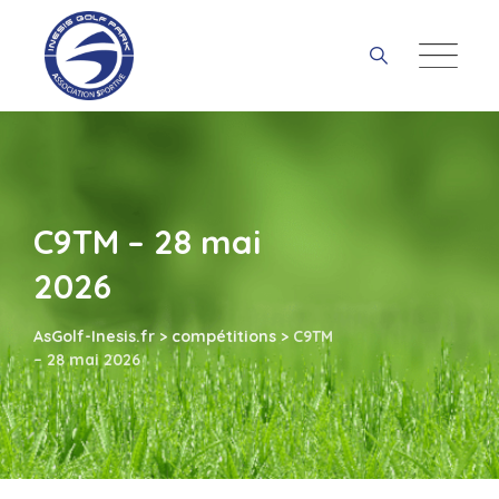
Skip
to
content
C9TM – 28 mai
2026
AsGolf-Inesis.fr
>
compétitions
>
C9TM
– 28 mai 2026