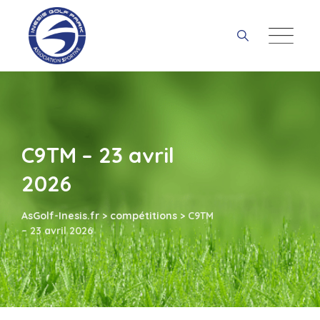
Skip
to
content
C9TM – 23 avril
2026
AsGolf-Inesis.fr
>
compétitions
>
C9TM
– 23 avril 2026