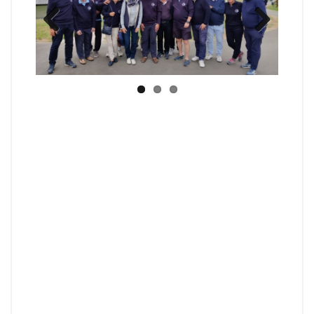
Previ
Next
ous