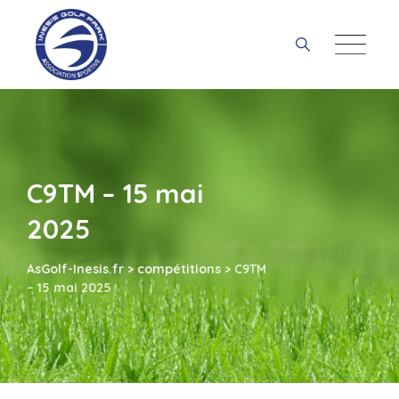
Skip
to
content
C9TM – 15 mai
2025
AsGolf-Inesis.fr
>
compétitions
>
C9TM
– 15 mai 2025