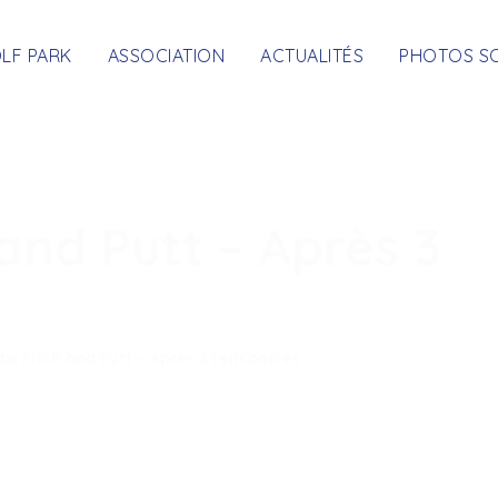
OLF PARK
ASSOCIATION
ACTUALITÉS
PHOTOS S
 and Putt – Après 3
ubs Pitch and Putt – Après 3 rencontres