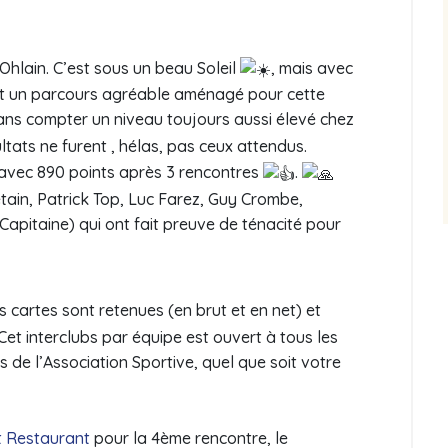
’Ohlain. C’est sous un beau Soleil
, mais avec
ert un parcours agréable aménagé pour cette
Sans compter un niveau toujours aussi élevé chez
ultats ne furent , hélas, pas ceux attendus.
avec 890 points après 3 rencontres
.
tain, Patrick Top, Luc Farez, Guy Crombe,
apitaine) qui ont fait preuve de ténacité pour
 cartes sont retenues (en brut et en net) et
et interclubs par équipe est ouvert à tous les
s de l’Association Sportive, quel que soit votre
et Restaurant
pour la 4ème rencontre, le