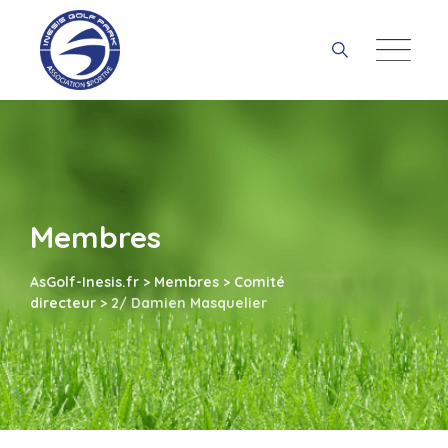
Skip
to
content
Membres
AsGolf-Inesis.fr
>
Membres
>
Comité
directeur
>
2/ Damien Masquelier