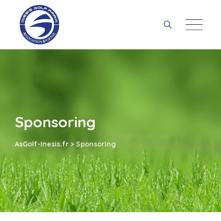
Skip
to
content
Sponsoring
AsGolf-Inesis.fr
>
Sponsoring