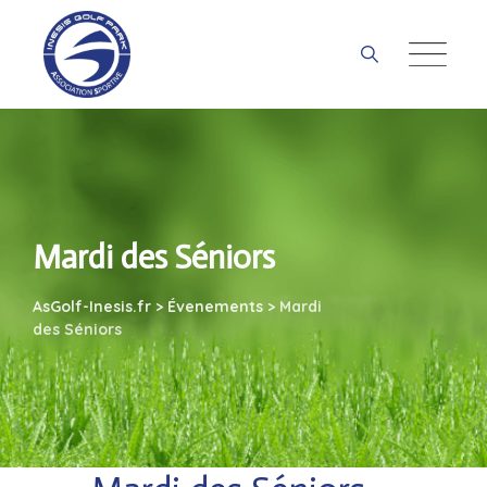
Skip
to
content
Mardi des Séniors
AsGolf-Inesis.fr
>
Évenements
>
Mardi
des Séniors